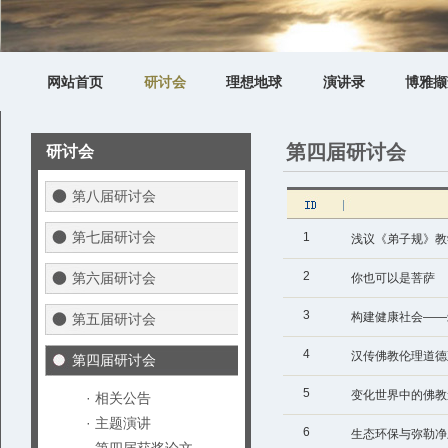
网站首页
研讨会
理想地球
演讲录
博雅撷
第四届研讨会
研讨会
第八届研讨会
第七届研讨会
1
浅议《弟子规》教
2
第六届研讨会
你也可以是菩萨
3
构建健康社会——
第五届研讨会
4
值观
汉传佛教伦理道德
第四届研讨会
5
变化世界中的佛教
· 相关公告
· 主题演讲
6
生态环保与弥勒净