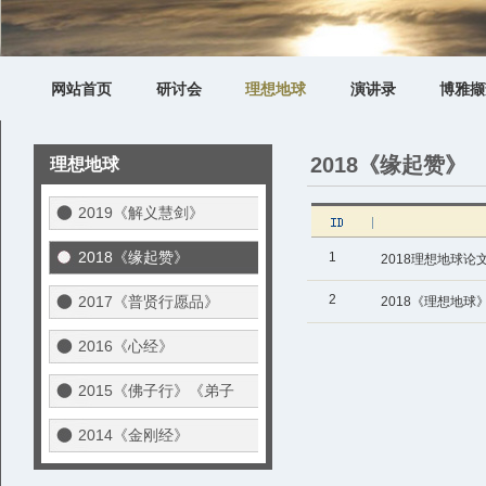
网站首页
研讨会
理想地球
演讲录
博雅撷
2018《缘起赞》
理想地球
2019《解义慧剑》
2018《缘起赞》
1
2018理想地球论
2
2017《普贤行愿品》
2018《理想地球
2016《心经》
2015《佛子行》《弟子
规》
2014《金刚经》