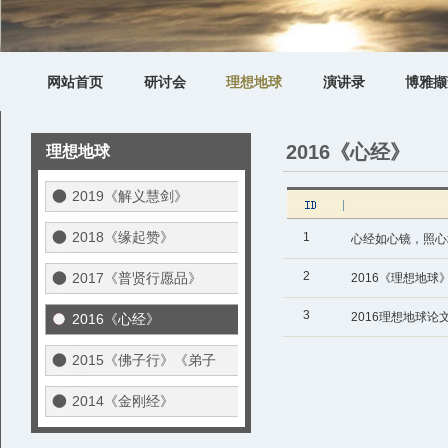
网站首页
研讨会
理想地球
演讲录
博雅撷
2016《心经》
理想地球
2019《解义慧剑》
2018《缘起赞》
1
心经如心镜，照心
2
2017《普贤行愿品》
2016《理想地球
3
2016理想地球论
2016《心经》
2015《佛子行》《弟子
规》
2014《金刚经》