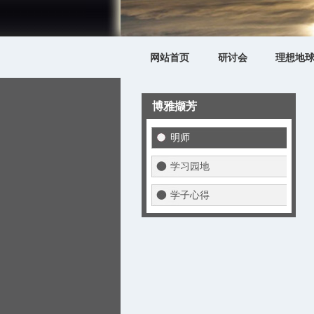
网站首页
研讨会
理想地
博雅撷芳
明师
学习园地
学子心得