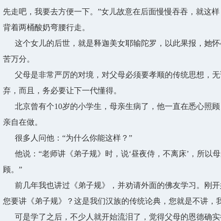
先走吧，我要去方便一下。”女儿故意在后面慢慢吞吞，就这
背着两桶酸奶弯腰行走。
这个女儿的后世，就是释迦美女耶输陀罗，以此果报，她怀
苦万分。
父母是非常严厉的对境，对父母必须要孝顺的传统思想，无
弃，而且，务必要让下一代懂得。
北京曾有个10岁的小学生，母亲生病了，他一直在悉心照顾
亲自在做。
很多人问他：“为什么你能这样？”
他说：“老师讲《弟子规》时，说‘昼夜侍，不离床’，所以
顾。”
前几年我也讲过《弟子规》，并劝请外面的佛友学习。刚开始
您要讲《弟子规》？这是我们汉族的传统论典，您就是不讲，我
可是学了之后，不少人就开始流泪了，觉得父母的恩德确实