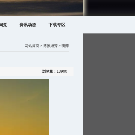
间觉
资讯动态
下载专区
网站首页 >
博雅撷芳 >
明师
浏览量：
13900