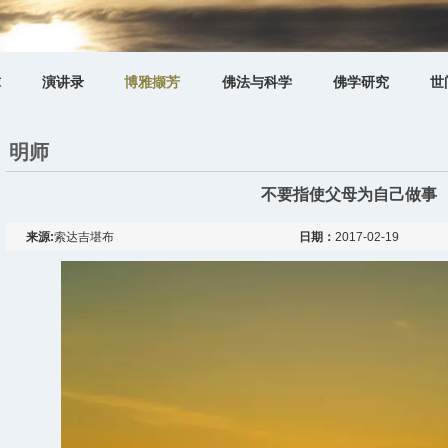
球
演讲录
博雅撷芳
佛法与科学
佛学研究
世
明师
不要指使父母为自己做事
来源:
索达吉堪布
日期：
2017-02-19